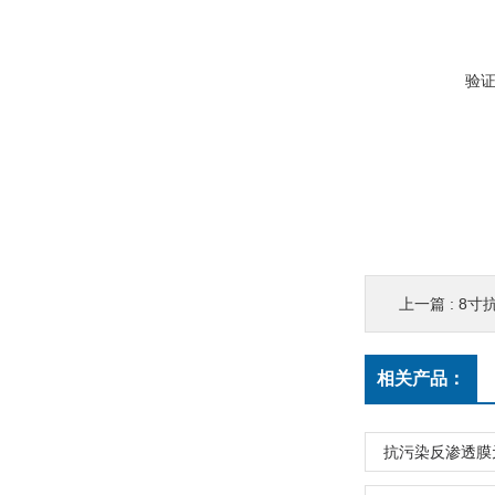
验
上一篇 :
8寸
相关产品：
抗污染反渗透膜元