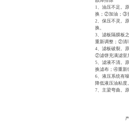
故障排除
1、油压不足。
换；②加油；③
2、保压不灵。
换。
3、滤板隔膜板
重新调整；②清
4、滤板破裂。
②滤饼充满滤室
5、滤液不清。
换滤布；④重新
6、液压系统有
降低液压油粘
7、主梁弯曲。