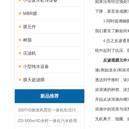
小型废水处理设备
如果没有经过预处
下降，甚至造成膜
MBR膜
3.同时玻璃钢膜
膜元件
我们要先了解如何
树脂
4.总之反渗透系
统中起到了抗压、
压滤机
反渗透膜元件
小型纯水设备
液(例如淡水)和
膜天超滤膜
透达到平衡时，浓
浓溶液的种类、浓
新品推荐
开始从浓溶液向稀
溶液中的溶质与溶
200T/D旅游风景区一体化生活污水处理设备
无机离子、细菌、
ZD-500m³/D乡村一体化污水处理设备